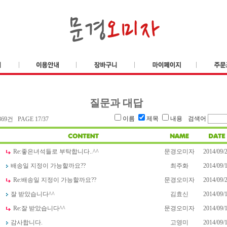
질문과 대답
이름
제목
내용
검색어
69건 PAGE 17/37
Re:
좋은녀석들로 부탁합니다..^^
문경오미자
2014/09/
배송일 지정이 가능할까요??
최주화
2014/09/
Re:
배송일 지정이 가능할까요??
문경오미자
2014/09/
잘 받았습니다^^
김효신
2014/09/
Re:
잘 받았습니다^^
문경오미자
2014/09/
감사합니다.
고영미
2014/09/