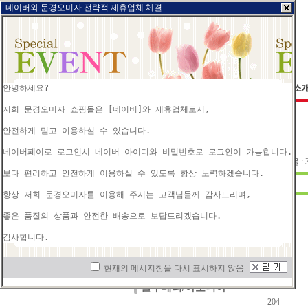
네이버와 문경오미자 전략적 제휴업체 체결
안녕하세요?

저희 문경오미자 쇼핑몰은 [네이버]와 제휴업체로서,

안전하게 믿고 이용하실 수 있습니다.

건오미자
네이버페이로 로그인시 네이버 아이디와 비밀번호로 로그인이 가능합니다.

총 게시물 : 3
보다 편리하고 안전하게 이용하실 수 있도록 항상 노력하겠습니다.

생오미자
항상 저희 문경오미자를 이용해 주시는 고객님들께 감사드리며,

건조 구기자
209
좋은 품질의 상품과 안전한 배송으로 보답드리겠습니다.

208
생구기자
207
오디/복분자
206
현재의 메시지창을 다시 표시하지 않음
205
블루베리/아로니아
204