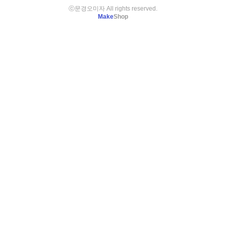
ⓒ문경오미자 All rights reserved.
Make
Shop