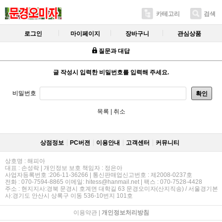
카테고리
검색
로그인
마이페이지
장바구니
관심상품
질문과 대답
글 작성시 입력한 비밀번호를 입력해 주세요.
비밀번호
확인
목록
|
취소
상점정보
PC버젼
이용안내
고객센터
커뮤니티
상호명 : 해피아
대표 : 손성락 | 개인정보 보호 책임자 : 정은아
사업자등록번호 :206-11-36266 | 통신판매업신고번호 : 제2008-0237호
전화 : 070-7594-8865 이메일: hitess@hanmail.net | 팩스 : 070-7528-4428
주소 : 현지지사:경북 문경시 호계면 대학길 63 문경오미자(산지직송) / 서울경기본
사:경기도 안산시 상록구 이동 536-10번지 101호
이용약관
|
개인정보처리방침